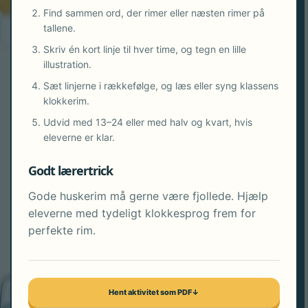
Find sammen ord, der rimer eller næsten rimer på
tallene.
Hent materialer
Skriv én kort linje til hver time, og tegn en lille
illustration.
✓
Se viserne
✓
Lyt til tiden
✓
Prøv selv
Sæt linjerne i rækkefølge, og læs eller syng klassens
klokkerim.
Fredag
✦
Udvid med 13–24 eller med halv og kvart, hvis
eleverne er klar.
7. AUGUST
12
●
11
1
Godt lærertrick
10
2
Gode huskerim må gerne være fjollede. Hjælp
9
eleverne med tydeligt klokkesprog frem for
3
perfekte rim.
8
4
7
5
6
02:19:03
✦
Hent aktivitet som PDF
↓