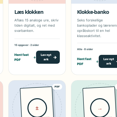
Læs klokken
Klokke-banko
Aflæs 15 analoge ure, skriv
Seks forskellige
tiden digitalt, og ret med
bankoplader og læreren
svarbanken.
opråbskort til en hel
klasseaktivitet.
15 opgaver · 2 sider
Alle · 8 sider
Hent fast
Lav nyt
→
↓
Hent fast
Lav nyt
ark
PDF
↓
ark
PDF
PDF
→
±