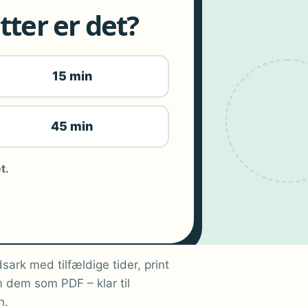
ter er det?
15 min
45 min
t.
sark med tilfældige tider, print
 dem som PDF – klar til
n.