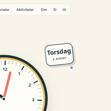
rialer
Aktiviteter
Om
Torsdag
6. AUGUST
●
12
1
2
3