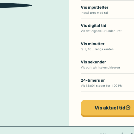
2
4
3
Vis inputfelter
Indstil uret med tal
Vis digital tid
Vis det digitale ur under uret
Vis minutter
0, 5, 10 … langs kanten
Vis sekunder
Vis og træk i sekundviseren
24-timers ur
Vis 13:00 i stedet for 1:00 PM
Vis aktuel tid
🕒