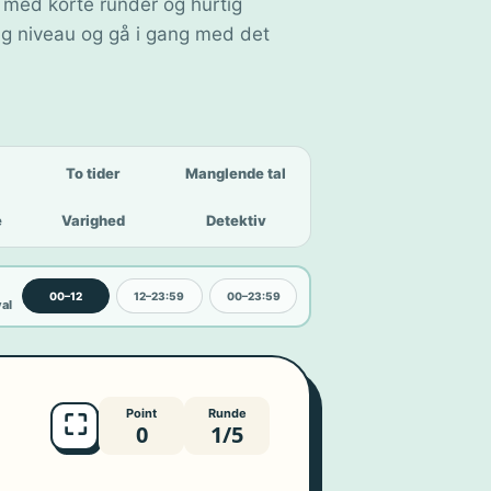
 med korte runder og hurtig
g niveau og gå i gang med det
To tider
Manglende tal
e
Varighed
Detektiv
00–12
12–23:59
00–23:59
val
Point
Runde
⛶
0
1/5