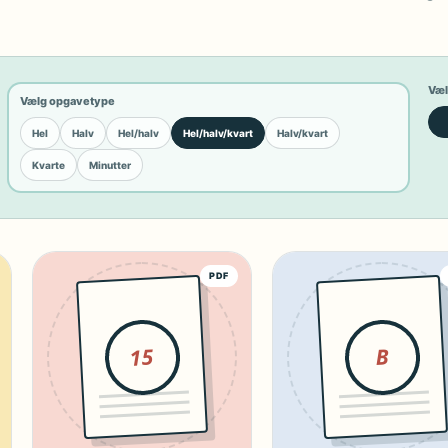
Væl
Vælg opgavetype
Hel
Halv
Hel/halv
Hel/halv/kvart
Halv/kvart
Kvarte
Minutter
PDF
15
B