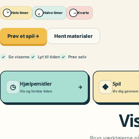
Hele timer
Halve timer
Kvarte
Prøv et spil
→
Hent materialer
✓
Se viserne
✓
Lyt til tiden
✓
Prøv selv
Hjælpemidler
Spil
◷
◆
→
Vis og forklar tiden
Øv dig gennem 
Vi
Brug værktøjerne på