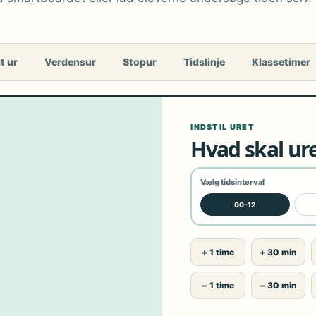
t ur
Verdensur
Stopur
Tidslinje
Klassetimer
INDSTIL URET
Hvad skal ure
Vælg tidsinterval
00–12
+ 1 time
+ 30 min
− 1 time
− 30 min