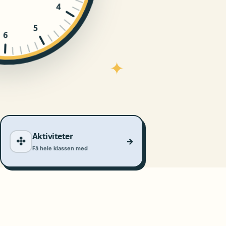
4
5
6
✦
Aktiviteter
✣
→
Få hele klassen med