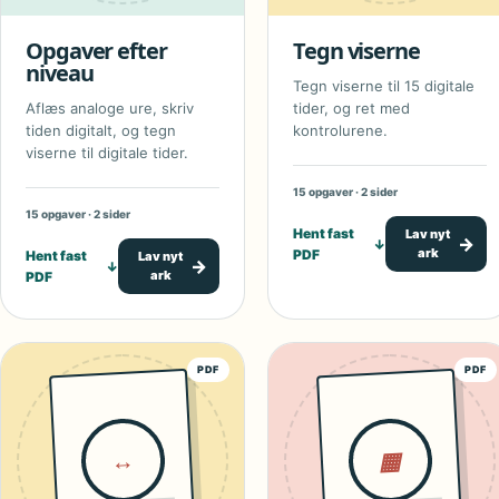
Opgaver efter
Tegn viserne
niveau
Tegn viserne til 15 digitale
Aflæs analoge ure, skriv
tider, og ret med
tiden digitalt, og tegn
kontrolurene.
viserne til digitale tider.
15 opgaver · 2 sider
15 opgaver · 2 sider
Hent fast
Lav nyt
→
↓
ark
PDF
Hent fast
Lav nyt
→
↓
ark
PDF
PDF
PDF
↔
▦