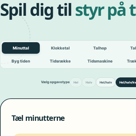
Spil dig til
styr på 
Minuttal
Klokketal
Talhop
Ta
Byg tiden
Tidsrække
Tidsmaskine
Træk
Vælg opgavetype
Hel
Halv
Hel/halv
Hel/halv/kv
Tæl minutterne