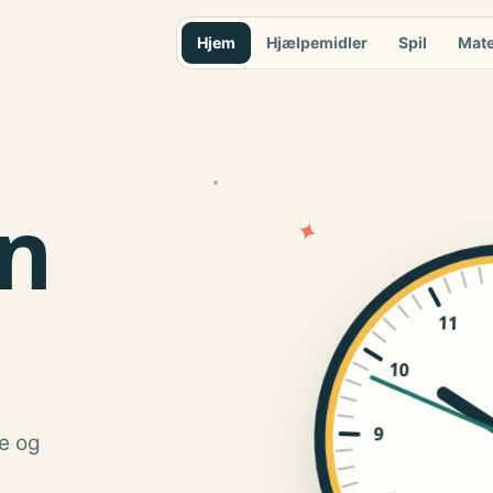
Hjem
Hjælpemidler
Spil
Mate
n
✦
11
10
9
re og