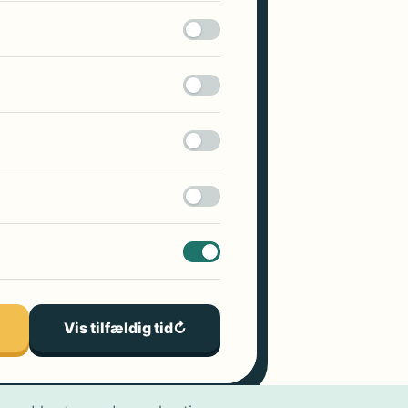
Vis tilfældig tid
↻