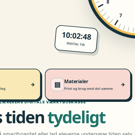
8
7
10:02:49
DIGITAL TID
Materialer
▤
→
→
leg
Print og brug med det samme
LÆRERENS DIGITALE VÆRKTØJSKASSE
s tiden
tydeligt
 smartboardet eller lad eleverne undersøge tiden selv.