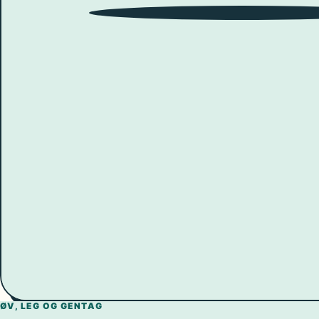
9
10
8
11
7
12
6
1
5
ØV, LEG OG GENTAG