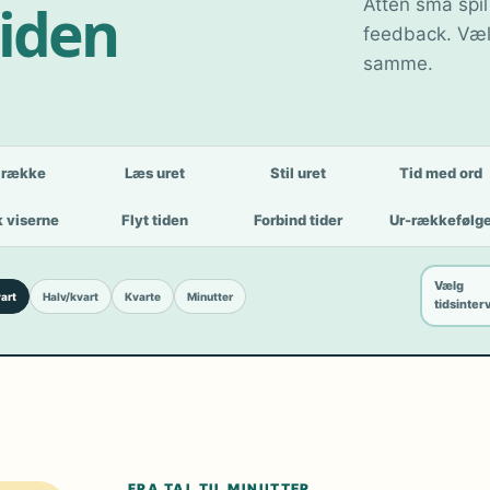
tiden
Atten små spil
feedback. Væl
samme.
lrække
Læs uret
Stil uret
Tid med ord
 viserne
Flyt tiden
Forbind tider
Ur-rækkefølg
Vælg
art
Halv/kvart
Kvarte
Minutter
tidsinter
FRA TAL TIL MINUTTER