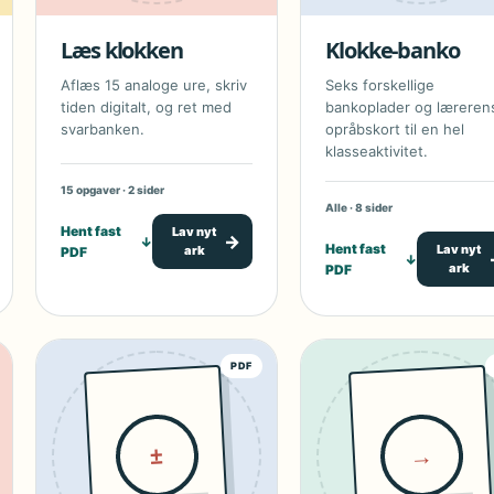
Læs klokken
Klokke-banko
Aflæs 15 analoge ure, skriv
Seks forskellige
tiden digitalt, og ret med
bankoplader og læreren
svarbanken.
opråbskort til en hel
klasseaktivitet.
15 opgaver · 2 sider
Alle · 8 sider
Hent fast
Lav nyt
→
↓
Hent fast
Lav nyt
ark
PDF
↓
ark
PDF
PDF
→
±