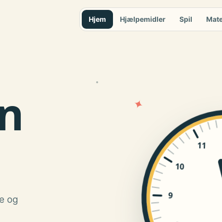
Hjem
Hjælpemidler
Spil
Mate
n
✦
11
10
9
re og