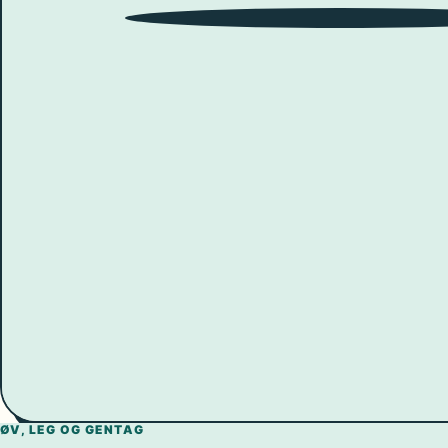
9
10
8
11
7
12
6
1
5
ØV, LEG OG GENTAG