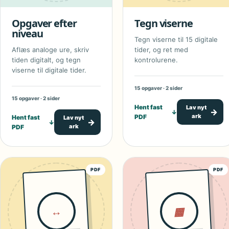
Opgaver efter
Tegn viserne
niveau
Tegn viserne til 15 digitale
Aflæs analoge ure, skriv
tider, og ret med
tiden digitalt, og tegn
kontrolurene.
viserne til digitale tider.
15 opgaver · 2 sider
15 opgaver · 2 sider
Hent fast
Lav nyt
→
↓
ark
PDF
Hent fast
Lav nyt
→
↓
ark
PDF
PDF
PDF
↔
▦