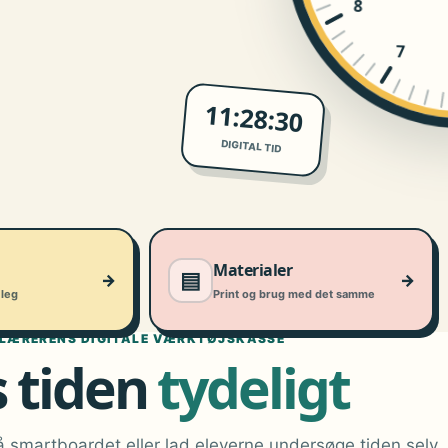
8
7
11:28:31
DIGITAL TID
Materialer
▤
→
→
leg
Print og brug med det samme
LÆRERENS DIGITALE VÆRKTØJSKASSE
s tiden
tydeligt
 smartboardet eller lad eleverne undersøge tiden selv.