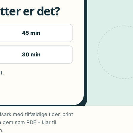
ter er det?
45 min
30 min
t.
sark med tilfældige tider, print
 dem som PDF – klar til
n.