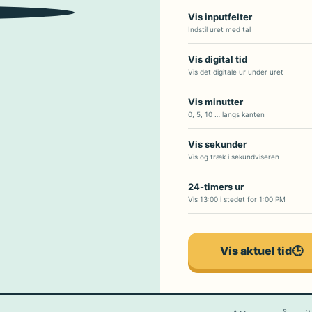
2
4
3
Vis inputfelter
Indstil uret med tal
Vis digital tid
Vis det digitale ur under uret
Vis minutter
0, 5, 10 … langs kanten
Vis sekunder
Vis og træk i sekundviseren
24-timers ur
Vis 13:00 i stedet for 1:00 PM
Vis aktuel tid
🕒