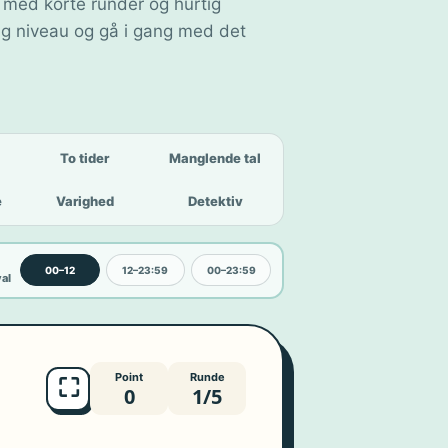
 med korte runder og hurtig
g niveau og gå i gang med det
To tider
Manglende tal
e
Varighed
Detektiv
00–12
12–23:59
00–23:59
val
Point
Runde
⛶
0
1/5