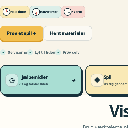
Hele timer
Halve timer
Kvarte
Prøv et spil
→
Hent materialer
✓
Se viserne
✓
Lyt til tiden
✓
Prøv selv
Hjælpemidler
Spil
◷
◆
→
Vis og forklar tiden
Øv dig gennem 
Vi
Brug værktøjerne på