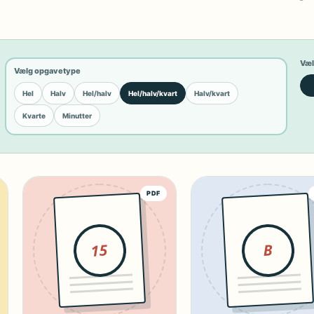
Væl
Vælg opgavetype
Hel
Halv
Hel/halv
Hel/halv/kvart
Halv/kvart
Kvarte
Minutter
PDF
15
B