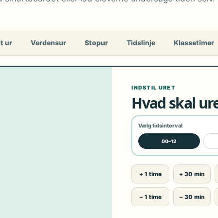
t ur
Verdensur
Stopur
Tidslinje
Klassetimer
INDSTIL URET
Hvad skal ure
Vælg tidsinterval
00–12
+ 1 time
+ 30 min
− 1 time
− 30 min