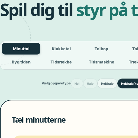
Spil dig til
styr på 
Minuttal
Klokketal
Talhop
Ta
Byg tiden
Tidsrække
Tidsmaskine
Træk
Vælg opgavetype
Hel
Halv
Hel/halv
Hel/halv/kv
Tæl minutterne