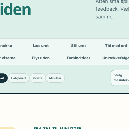
tiden
Atten små spil
feedback. Væl
samme.
lrække
Læs uret
Stil uret
Tid med ord
 viserne
Flyt tiden
Forbind tider
Ur-rækkefølg
Vælg
art
Halv/kvart
Kvarte
Minutter
tidsinter
FRA TAL TIL MINUTTER