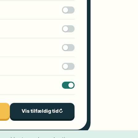
Vis tilfældig tid
↻