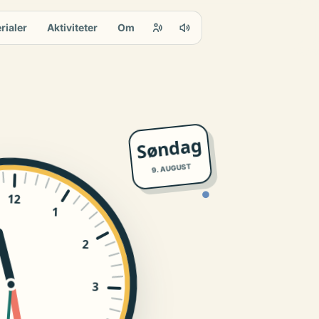
rialer
Aktiviteter
Om
Søndag
9. AUGUST
●
12
1
2
3