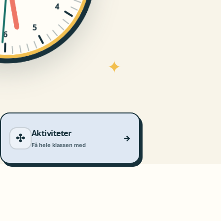
4
5
6
✦
Aktiviteter
✣
→
Få hele klassen med