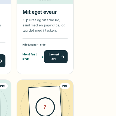
Mit eget øveur
Klip uret og viserne ud,
s
saml med en papirclips, og
tag det med i tasken.
Klip & saml · 1 side
Hent fast
Lav nyt
→
↓
ark
PDF
→
PDF
PDF
?