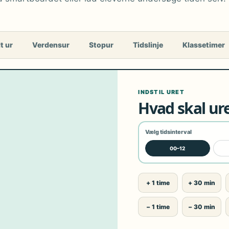
t ur
Verdensur
Stopur
Tidslinje
Klassetimer
INDSTIL URET
Hvad skal ure
Vælg tidsinterval
00–12
+ 1 time
+ 30 min
− 1 time
− 30 min