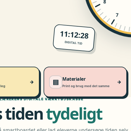
8
7
11:12:29
DIGITAL TID
Materialer
▤
→
→
leg
Print og brug med det samme
LÆRERENS DIGITALE VÆRKTØJSKASSE
s tiden
tydeligt
 smartboardet eller lad eleverne undersøge tiden selv.