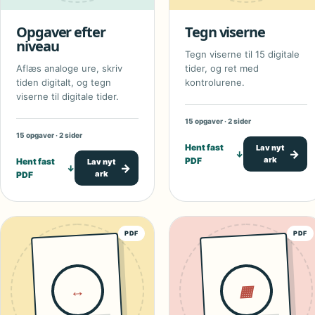
Opgaver efter
Tegn viserne
niveau
Tegn viserne til 15 digitale
Aflæs analoge ure, skriv
tider, og ret med
tiden digitalt, og tegn
kontrolurene.
viserne til digitale tider.
15 opgaver · 2 sider
15 opgaver · 2 sider
Hent fast
Lav nyt
→
↓
ark
PDF
Hent fast
Lav nyt
→
↓
ark
PDF
PDF
PDF
↔
▦