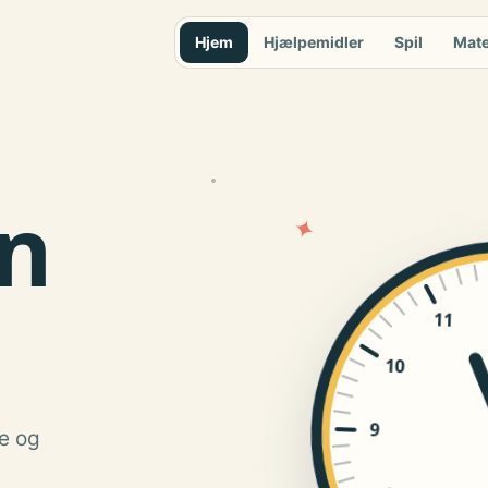
Hjem
Hjælpemidler
Spil
Mate
n
✦
11
10
9
re og