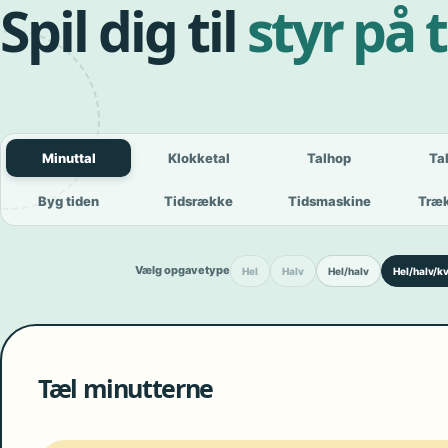
Spil dig til
styr på 
Minuttal
Klokketal
Talhop
Ta
Byg tiden
Tidsrække
Tidsmaskine
Træk
Vælg opgavetype
Hel
Halv
Hel/halv
Hel/halv/kv
Tæl minutterne