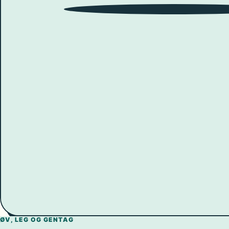
9
10
8
11
7
12
6
1
5
ØV, LEG OG GENTAG