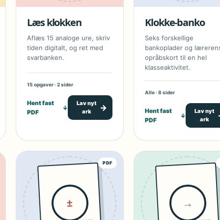
Læs klokken
Klokke-banko
Aflæs 15 analoge ure, skriv
Seks forskellige
tiden digitalt, og ret med
bankoplader og læreren
svarbanken.
opråbskort til en hel
klasseaktivitet.
15 opgaver · 2 sider
Alle · 8 sider
Hent fast
Lav nyt
→
↓
Hent fast
Lav nyt
ark
PDF
↓
ark
PDF
PDF
→
±