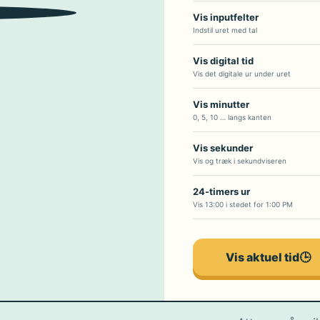
2
4
3
Vis inputfelter
Indstil uret med tal
Vis digital tid
Vis det digitale ur under uret
Vis minutter
0, 5, 10 … langs kanten
Vis sekunder
Vis og træk i sekundviseren
24-timers ur
Vis 13:00 i stedet for 1:00 PM
Vis aktuel tid
🕒