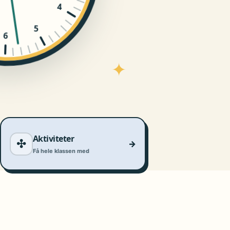
4
5
6
✦
Aktiviteter
✣
→
Få hele klassen med