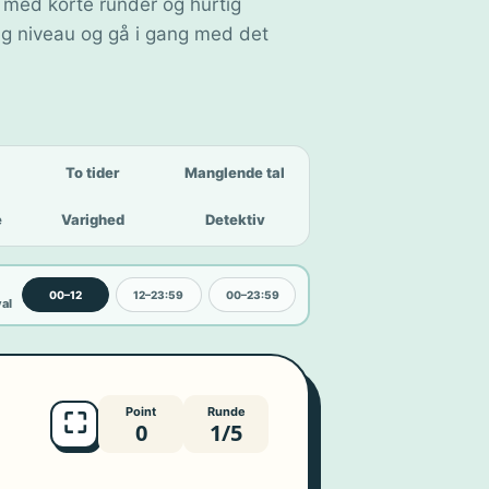
 med korte runder og hurtig
g niveau og gå i gang med det
To tider
Manglende tal
e
Varighed
Detektiv
00–12
12–23:59
00–23:59
val
Point
Runde
⛶
0
1/5