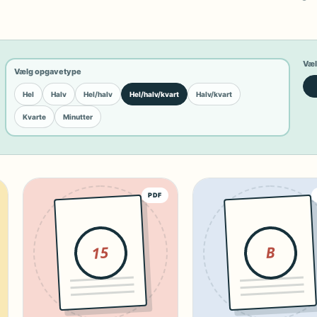
Væl
Vælg opgavetype
Hel
Halv
Hel/halv
Hel/halv/kvart
Halv/kvart
Kvarte
Minutter
PDF
15
B