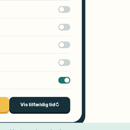
Vis tilfældig tid
↻