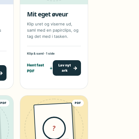
Mit eget øveur
Klip uret og viserne ud,
s
saml med en papirclips, og
tag det med i tasken.
Klip & saml · 1 side
Hent fast
Lav nyt
→
↓
ark
PDF
→
PDF
PDF
?