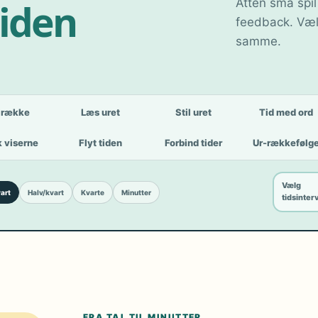
tiden
Atten små spil
feedback. Væl
samme.
lrække
Læs uret
Stil uret
Tid med ord
 viserne
Flyt tiden
Forbind tider
Ur-rækkefølg
Vælg
art
Halv/kvart
Kvarte
Minutter
tidsinter
FRA TAL TIL MINUTTER