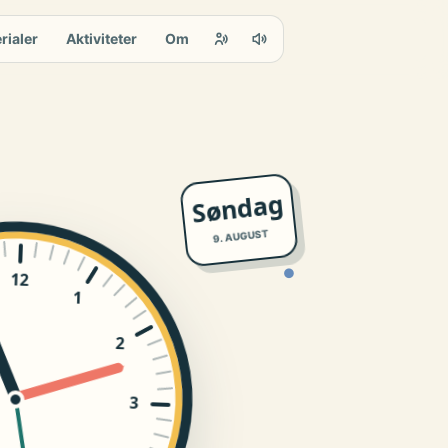
rialer
Aktiviteter
Om
Søndag
9. AUGUST
●
12
1
2
3