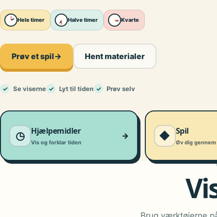
Hele timer
Halve timer
Kvarte
Prøv et spil
→
Hent materialer
✓
Se viserne
✓
Lyt til tiden
✓
Prøv selv
Hjælpemidler
Spil
◷
◆
→
Vis og forklar tiden
Øv dig gennem 
Vi
Brug værktøjerne på