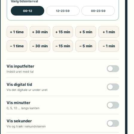
Vælg tidsinterval
00–12
12–23:59
00–23:59
+ 1 time
+ 30 min
+ 15 min
+ 5 min
+ 1 min
− 1 time
− 30 min
− 15 min
− 5 min
− 1 min
Vis inputfelter
Indstil uret med tal
Vis digital tid
Vis det digitale ur under uret
Vis minutter
0, 5, 10 … langs kanten
Vis sekunder
Vis og træk i sekundviseren