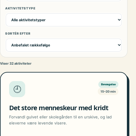
AKTIVITETSTYPE
SORTÉR EFTER
Viser 32 aktiviteter
Bevægelse
🕘
15–20 min
Det store menneskeur med kridt
Forvandl gulvet eller skolegården til en urskive, og lad
eleverne være levende visere.