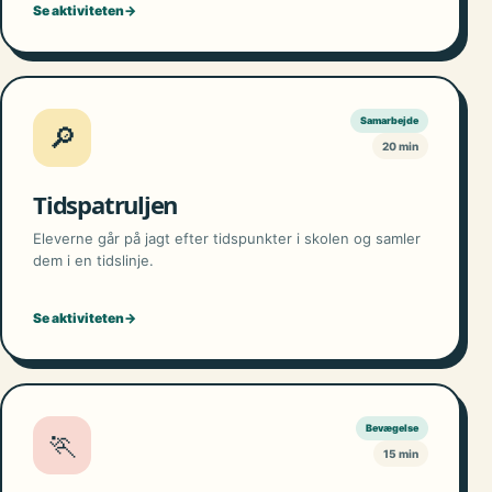
Se aktiviteten
→
Samarbejde
🔎
20 min
Tidspatruljen
Eleverne går på jagt efter tidspunkter i skolen og samler
dem i en tidslinje.
Se aktiviteten
→
Bevægelse
🏃
15 min