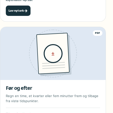
Klip & match · Nyt sæt
→
Lav nyt ark
PDF
±
Før og efter
Regn en time, et kvarter eller fem minutter frem og tilbage
fra viste tidspunkter.