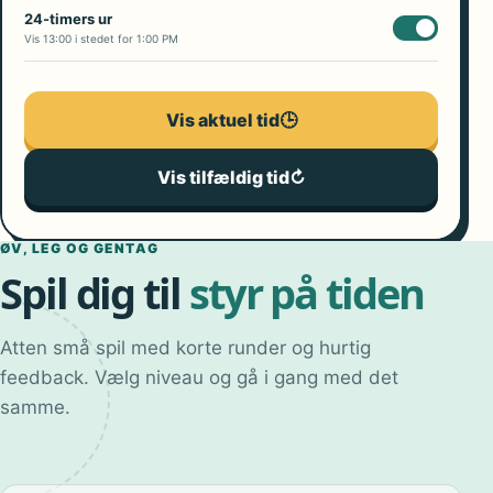
24-timers ur
Vis 13:00 i stedet for 1:00 PM
Vis aktuel tid
🕒
Vis tilfældig tid
↻
ØV, LEG OG GENTAG
Spil dig til
styr på tiden
Atten små spil med korte runder og hurtig
feedback. Vælg niveau og gå i gang med det
samme.