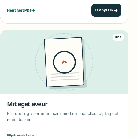
→
Hent fast PDF
↓
Lav nyt ark
PDF
✂
Mit eget øveur
Klip uret og viserne ud, saml med en papirclips, og tag det
med i tasken.
Klip & saml · 1 side