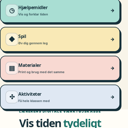
DIGITAL TID
Hjælpemidler
◷
→
Vis og forklar tiden
Spil
◆
→
Øv dig gennem leg
Materialer
▤
→
Print og brug med det samme
Aktiviteter
✣
→
Få hele klassen med
LÆRERENS DIGITALE VÆRKTØJSKASSE
Vis tiden
tydeligt