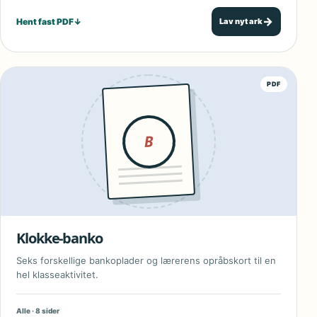
→
Hent fast PDF
↓
Lav nyt ark
PDF
B
Klokke-banko
Seks forskellige bankoplader og lærerens opråbskort til en
hel klasseaktivitet.
Alle · 8 sider