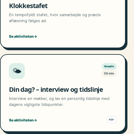
Klokkestafet
En tempofyldt stafet, hvor samarbejde og præcis
aflæsning følges ad.
Se aktiviteten
→
Kreativ
🌤️
30 min
Din dag? – interview og tidslinje
Interview en makker, og lav en personlig tidslinje med
dagens vigtigste tidspunkter.
Se aktiviteten
→
PDF