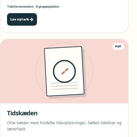
Tidsfornemmelse · 8 gruppepakker
→
Lav nyt ark
PDF
🔗
Tidskæden
Otte kæder med fordelte tidsoplysninger, fælles tidslinje og
lærerfacit.