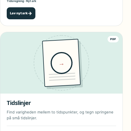
Tidsregning · Nyt ark
→
Lav nyt ark
PDF
→
Tidslinjer
Find varigheden mellem to tidspunkter, og tegn springene
på små tidslinjer.