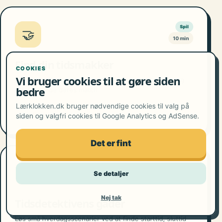
Spil
🤝
10 min
Find din tidsmakker
COOKIES
Vi bruger cookies til at gøre siden
Halvdelen får analoge ure, halvdelen digitale tider – og
bedre
alle skal finde deres match.
Lærklokken.dk bruger nødvendige cookies til valg på
siden og valgfri cookies til Google Analytics og AdSense.
Se aktiviteten
→
Det er fint
Tidsregning
🕵️
Se detaljer
20–25 min
Nej tak
Tidsdetektivens gåder
Løs små hverdagsscenarier ved at finde starttid, sluttid