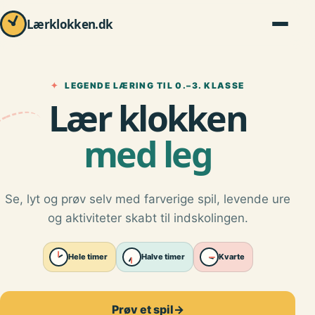
Lærklokken.dk
✦
LEGENDE LÆRING TIL 0.–3. KLASSE
Lær klokken
med leg
Se, lyt og prøv selv med farverige spil, levende ure
og aktiviteter skabt til indskolingen.
Hele timer
Halve timer
Kvarte
Prøv et spil
→