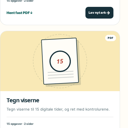
15 opgaver · 2 sider
→
Hent fast PDF
↓
Lav nyt ark
PDF
15
Tegn viserne
Tegn viserne til 15 digitale tider, og ret med kontrolurene.
15 opgaver · 2 sider