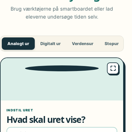
Brug værktøjerne på smartboardet eller lad
eleverne undersøge tiden selv.
Analogt ur
Digitalt ur
Verdensur
Stopur
T
⛶
9
10
8
11
7
12
6
1
5
2
4
3
INDSTIL URET
Hvad skal uret vise?