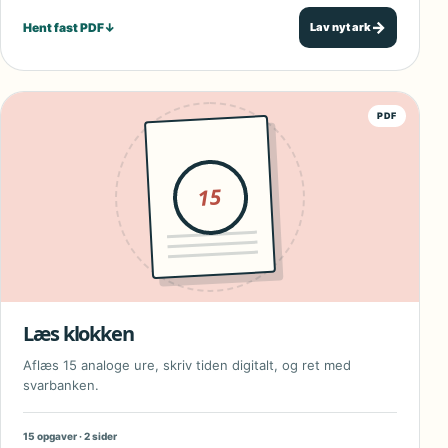
→
Hent fast PDF
↓
Lav nyt ark
PDF
15
Læs klokken
Aflæs 15 analoge ure, skriv tiden digitalt, og ret med
svarbanken.
15 opgaver · 2 sider