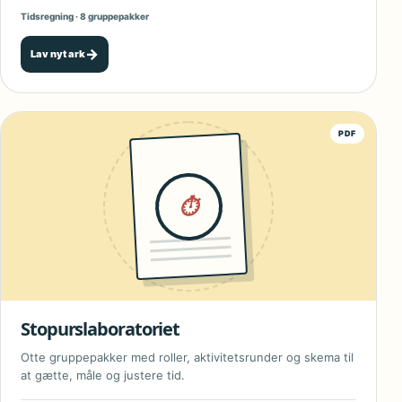
Tidsregning · 8 gruppepakker
→
Lav nyt ark
PDF
⏱
Stopurslaboratoriet
Otte gruppepakker med roller, aktivitetsrunder og skema til
at gætte, måle og justere tid.