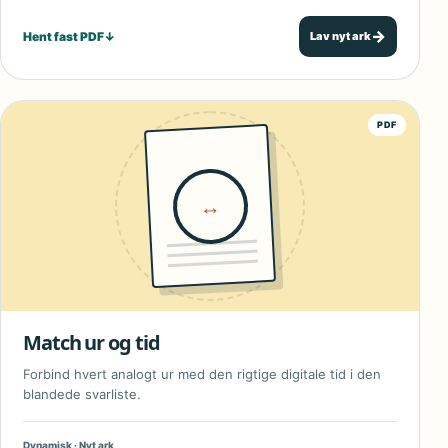
→
Hent fast PDF
↓
Lav nyt ark
PDF
↔
Match ur og tid
Forbind hvert analogt ur med den rigtige digitale tid i den
blandede svarliste.
Dynamisk · Nyt ark