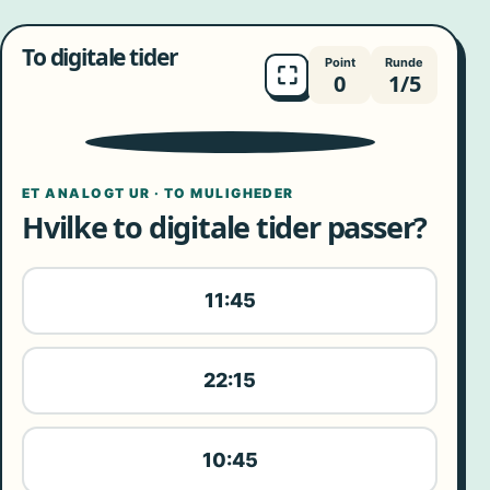
To digitale tider
Point
Runde
⛶
0
1/5
9
10
8
11
7
12
6
1
5
2
4
3
ET ANALOGT UR · TO MULIGHEDER
Hvilke to digitale tider passer?
11:45
22:15
10:45