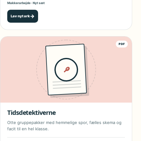
Makkerarbejde · Nyt sæt
→
Lav nyt ark
PDF
🔎
Tidsdetektiverne
Otte gruppepakker med hemmelige spor, fælles skema og
facit til en hel klasse.