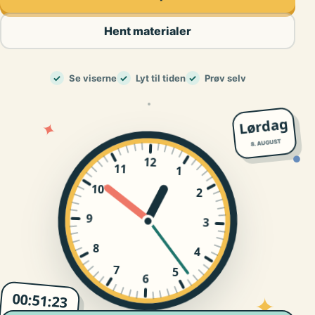
Hent materialer
✓
Se viserne
✓
Lyt til tiden
✓
Prøv selv
Lørdag
✦
8. AUGUST
12
●
11
1
10
2
9
3
8
4
7
5
6
00:51:24
✦