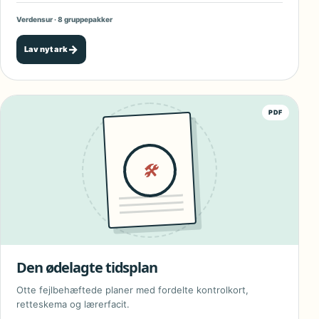
Verdensur · 8 gruppepakker
→
Lav nyt ark
PDF
🛠
Den ødelagte tidsplan
Otte fejlbehæftede planer med fordelte kontrolkort,
retteskema og lærerfacit.