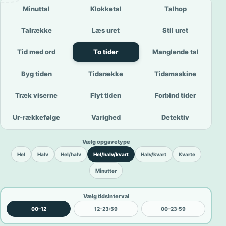
Minuttal
Klokketal
Talhop
Talrække
Læs uret
Stil uret
Tid med ord
To tider
Manglende tal
Byg tiden
Tidsrække
Tidsmaskine
Træk viserne
Flyt tiden
Forbind tider
Ur-rækkefølge
Varighed
Detektiv
Vælg opgavetype
Hel
Halv
Hel/halv
Hel/halv/kvart
Halv/kvart
Kvarte
Minutter
Vælg tidsinterval
00–12
12–23:59
00–23:59