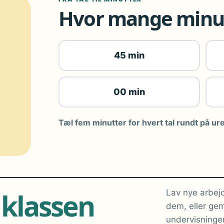
Hvor mange minut
45 min
00 min
Tæl fem minutter for hvert tal rundt på ure
 klassen
Lav nye arbejd
dem, eller gem
undervisninge