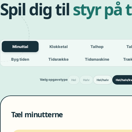
Spil dig til
styr på 
Minuttal
Klokketal
Talhop
Ta
Byg tiden
Tidsrække
Tidsmaskine
Træk
Vælg opgavetype
Hel
Halv
Hel/halv
Hel/halv/kv
Tæl minutterne