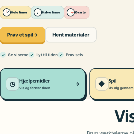
Hele timer
Halve timer
Kvarte
Prøv et spil
→
Hent materialer
✓
Se viserne
✓
Lyt til tiden
✓
Prøv selv
Hjælpemidler
Spil
◷
◆
→
Vis og forklar tiden
Øv dig gennem 
Vi
Brug værktøjerne på