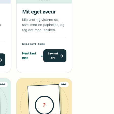
Mit eget øveur
Klip uret og viserne ud,
s
saml med en papirclips, og
tag det med i tasken.
Klip & saml · 1 side
Hent fast
Lav nyt
→
↓
ark
PDF
→
PDF
PDF
?