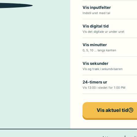
2
4
3
Vis inputfelter
Indstil uret med tal
Vis digital tid
Vis det digitale ur under uret
Vis minutter
0, 5, 10 … langs kanten
Vis sekunder
Vis og træk i sekundviseren
24-timers ur
Vis 13:00 i stedet for 1:00 PM
Vis aktuel tid
🕒