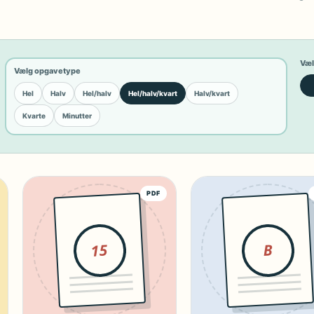
Væl
Vælg opgavetype
Hel
Halv
Hel/halv
Hel/halv/kvart
Halv/kvart
Kvarte
Minutter
PDF
15
B