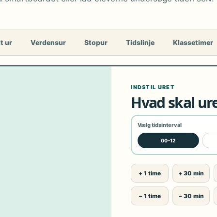
t ur
Verdensur
Stopur
Tidslinje
Klassetimer
INDSTIL URET
Hvad skal ure
Vælg tidsinterval
00–12
+ 1 time
+ 30 min
− 1 time
− 30 min