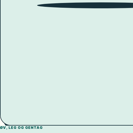
9
10
8
11
7
12
6
1
5
ØV, LEG OG GENTAG