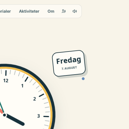
rialer
Aktiviteter
Om
Fredag
7. AUGUST
●
12
1
2
3