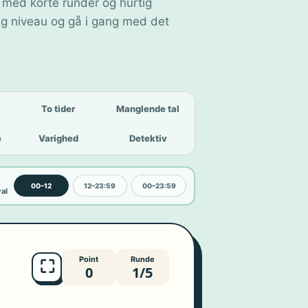
 med korte runder og hurtig
g niveau og gå i gang med det
To tider
Manglende tal
e
Varighed
Detektiv
00–12
12–23:59
00–23:59
val
Point
Runde
⛶
0
1/5