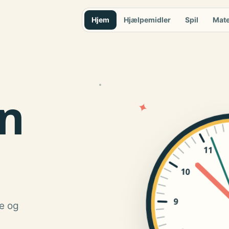
Hjem
Hjælpemidler
Spil
Mate
n
✦
11
10
9
re og