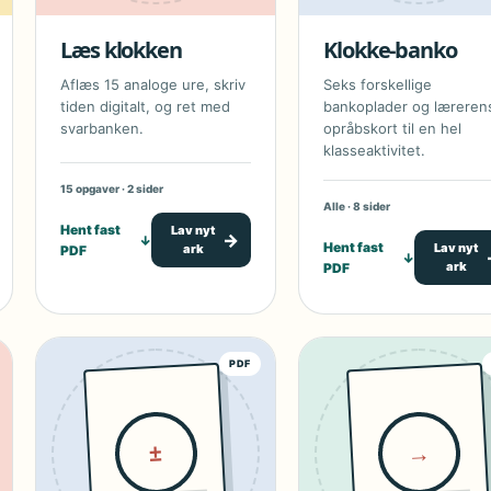
Læs klokken
Klokke-banko
Aflæs 15 analoge ure, skriv
Seks forskellige
tiden digitalt, og ret med
bankoplader og læreren
svarbanken.
opråbskort til en hel
klasseaktivitet.
15 opgaver · 2 sider
Alle · 8 sider
Hent fast
Lav nyt
→
↓
Hent fast
Lav nyt
ark
PDF
↓
ark
PDF
PDF
→
±