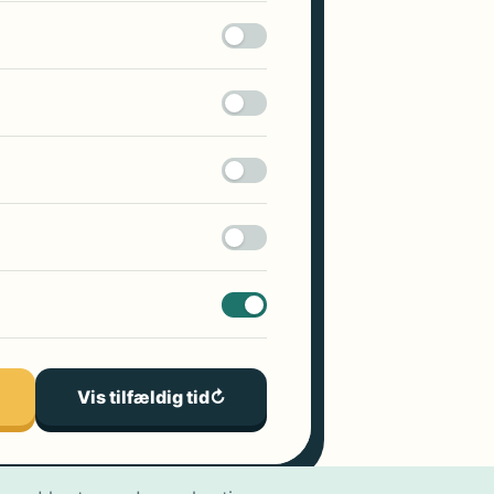
Vis tilfældig tid
↻