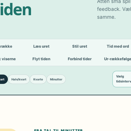
tiden
Atten små spil
feedback. Væl
samme.
lrække
Læs uret
Stil uret
Tid med ord
 viserne
Flyt tiden
Forbind tider
Ur-rækkefølg
Vælg
art
Halv/kvart
Kvarte
Minutter
tidsinter
FRA TAL TIL MINUTTER