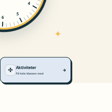
4
5
6
✦
Aktiviteter
✣
→
Få hele klassen med