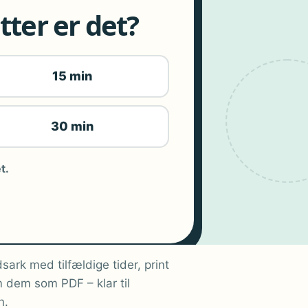
ter er det?
15 min
30 min
t.
sark med tilfældige tider, print
 dem som PDF – klar til
n.