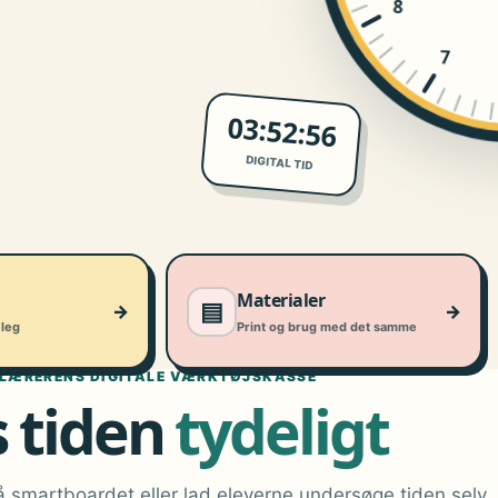
8
7
03:52:57
DIGITAL TID
Materialer
▤
→
→
leg
Print og brug med det samme
LÆRERENS DIGITALE VÆRKTØJSKASSE
s tiden
tydeligt
 smartboardet eller lad eleverne undersøge tiden selv.