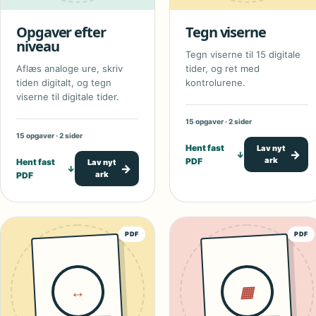
Opgaver efter
Tegn viserne
niveau
Tegn viserne til 15 digitale
Aflæs analoge ure, skriv
tider, og ret med
tiden digitalt, og tegn
kontrolurene.
viserne til digitale tider.
15 opgaver · 2 sider
15 opgaver · 2 sider
Hent fast
Lav nyt
→
↓
ark
PDF
Hent fast
Lav nyt
→
↓
ark
PDF
PDF
PDF
↔
▦