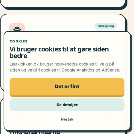
Tidsregning
🕵️
20–25 min
COOKIES
Tidsdetektivens gåder
Vi bruger cookies til at gøre siden
bedre
Løs små hverdagsscenarier ved at finde starttid, sluttid
Lærklokken.dk bruger nødvendige cookies til valg på
eller varighed.
siden og valgfri cookies til Google Analytics og AdSense.
Se aktiviteten
→
Det er fint
Se detaljer
Samarbejde
🔎
25–35 min
Nej tak
Tidsdetektiverne