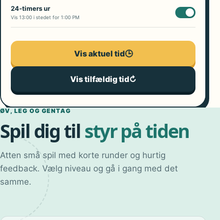
24-timers ur
Vis 13:00 i stedet for 1:00 PM
Vis aktuel tid
🕒
Vis tilfældig tid
↻
ØV, LEG OG GENTAG
Spil dig til
styr på tiden
Atten små spil med korte runder og hurtig
feedback. Vælg niveau og gå i gang med det
samme.