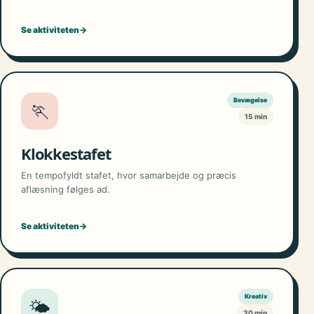
Se aktiviteten
→
Bevægelse
🏃
15 min
Klokkestafet
En tempofyldt stafet, hvor samarbejde og præcis
aflæsning følges ad.
Se aktiviteten
→
Kreativ
🌤️
30 min