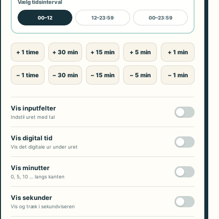
Vælg tidsinterval
00–12
12–23:59
00–23:59
+ 1 time
+ 30 min
+ 15 min
+ 5 min
+ 1 min
− 1 time
− 30 min
− 15 min
− 5 min
− 1 min
Vis inputfelter
Indstil uret med tal
Vis digital tid
Vis det digitale ur under uret
Vis minutter
0, 5, 10 … langs kanten
Vis sekunder
Vis og træk i sekundviseren