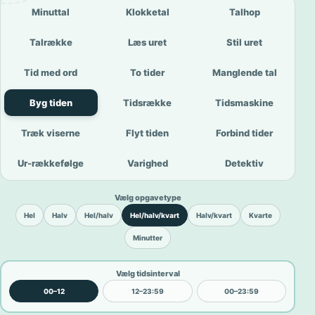
Minuttal
Klokketal
Talhop
Talrække
Læs uret
Stil uret
Tid med ord
To tider
Manglende tal
Byg tiden
Tidsrække
Tidsmaskine
Træk viserne
Flyt tiden
Forbind tider
Ur-rækkefølge
Varighed
Detektiv
Vælg opgavetype
Hel
Halv
Hel/halv
Hel/halv/kvart
Halv/kvart
Kvarte
Minutter
Vælg tidsinterval
00–12
12–23:59
00–23:59