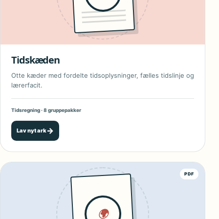
Tidskæden
Otte kæder med fordelte tidsoplysninger, fælles tidslinje og
lærerfacit.
Tidsregning · 8 gruppepakker
→
Lav nyt ark
PDF
🌍