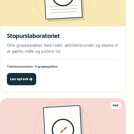
Stopurslaboratoriet
Otte gruppepakker med roller, aktivitetsrunder og skema til
at gætte, måle og justere tid.
Tidsfornemmelse · 8 gruppepakker
→
Lav nyt ark
PDF
🔗