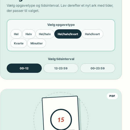
Vælg opgavetype og tidsinterval. Lav derefter et nyt ark med tider,
der passer til valget.
Vælg opgavetype
Hel
Halv
Hel/halv
Hel/halv/kvart
Halv/kvart
Kvarte
Minutter
Vælg tidsinterval
00–12
12–23:59
00–23:59
PDF
15