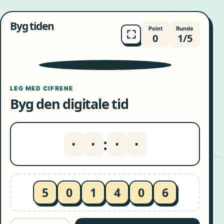
Byg tiden
Point
Runde
⛶
0
1/5
9
10
8
11
7
12
6
1
5
2
4
3
LEG MED CIFRENE
Byg den digitale tid
:
·
·
·
·
5
0
1
4
0
6