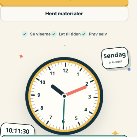
Hent materialer
✓
Se viserne
✓
Lyt til tiden
✓
Prøv selv
Søndag
✦
9. AUGUST
12
●
11
1
10
2
9
3
8
4
7
5
6
10:11:31
✦