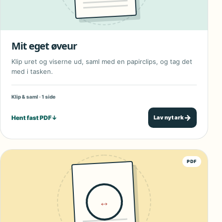
Mit eget øveur
Klip uret og viserne ud, saml med en papirclips, og tag det
med i tasken.
Klip & saml · 1 side
→
Hent fast PDF
↓
Lav nyt ark
PDF
↔