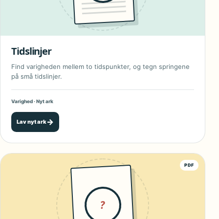
Tidslinjer
Find varigheden mellem to tidspunkter, og tegn springene
på små tidslinjer.
Varighed · Nyt ark
→
Lav nyt ark
PDF
?