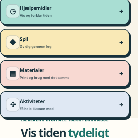
DIGITAL TID
Hjælpemidler
◷
→
Vis og forklar tiden
Spil
◆
→
Øv dig gennem leg
Materialer
▤
→
Print og brug med det samme
Aktiviteter
✣
→
Få hele klassen med
LÆRERENS DIGITALE VÆRKTØJSKASSE
Vis tiden
tydeligt