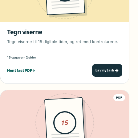
Tegn viserne
Tegn viserne til 15 digitale tider, og ret med kontrolurene.
15 opgaver · 2 sider
→
Hent fast PDF
↓
Lav nyt ark
PDF
15