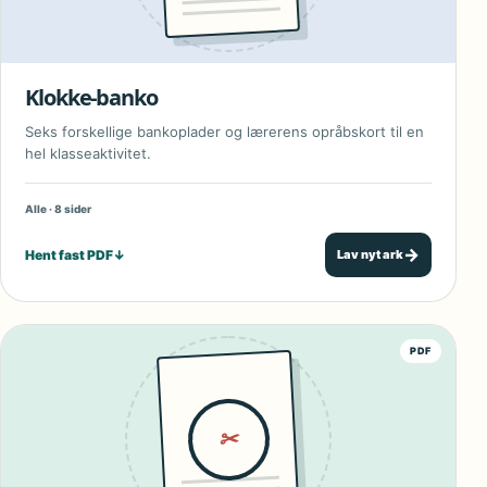
Klokke-banko
Seks forskellige bankoplader og lærerens opråbskort til en
hel klasseaktivitet.
Alle · 8 sider
→
Hent fast PDF
↓
Lav nyt ark
PDF
✂