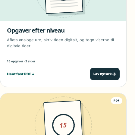
Opgaver efter niveau
Aflæs analoge ure, skriv tiden digitalt, og tegn viserne til
digitale tider.
15 opgaver · 2 sider
→
Hent fast PDF
↓
Lav nyt ark
PDF
15