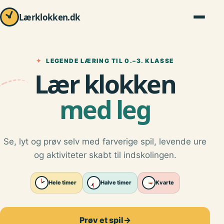
Lærklokken.dk
✦
LEGENDE LÆRING TIL 0.–3. KLASSE
Lær klokken
med leg
Se, lyt og prøv selv med farverige spil, levende ure
og aktiviteter skabt til indskolingen.
Hele timer
Halve timer
Kvarte
Prøv et spil
→