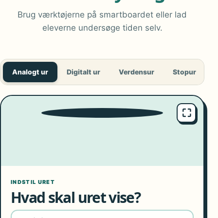
Brug værktøjerne på smartboardet eller lad
eleverne undersøge tiden selv.
Analogt ur
Digitalt ur
Verdensur
Stopur
T
⛶
9
10
8
11
7
12
6
1
5
2
4
3
INDSTIL URET
Hvad skal uret vise?