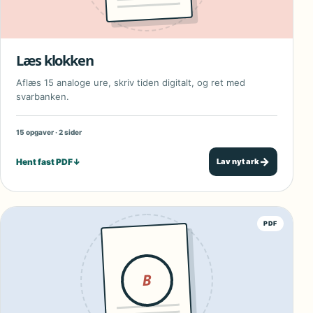
Læs klokken
Aflæs 15 analoge ure, skriv tiden digitalt, og ret med
svarbanken.
15 opgaver · 2 sider
→
Hent fast PDF
↓
Lav nyt ark
PDF
B