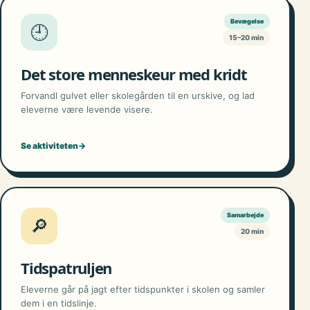
Bevægelse
🕘
15–20 min
Det store menneskeur med kridt
Forvandl gulvet eller skolegården til en urskive, og lad
eleverne være levende visere.
Se aktiviteten
→
Samarbejde
🔎
20 min
Tidspatruljen
Eleverne går på jagt efter tidspunkter i skolen og samler
dem i en tidslinje.