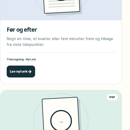
Før og efter
Regn en time, et kvarter eller fem minutter frem og tilbage
fra viste tidspunkter.
Tidsregning · Nyt ark
→
Lav nyt ark
PDF
→