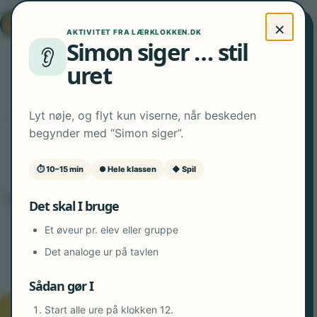
Lærklokken.dk
×
AKTIVITET FRA LÆRKLOKKEN.DK
Simon siger … stil
👂
uret
✦
LEGENDE LÆRING TIL 0.–3. KLASSE
Lær klokken
Lyt nøje, og flyt kun viserne, når beskeden
begynder med “Simon siger”.
med leg
⏱ 10–15 min
● Hele klassen
◆ Spil
Se, lyt og prøv selv med farverige spil, levende ure
Det skal I bruge
og aktiviteter skabt til indskolingen.
Et øveur pr. elev eller gruppe
Det analoge ur på tavlen
Hele timer
Halve timer
Kvarte
Sådan gør I
Start alle ure på klokken 12.
Prøv et spil
→