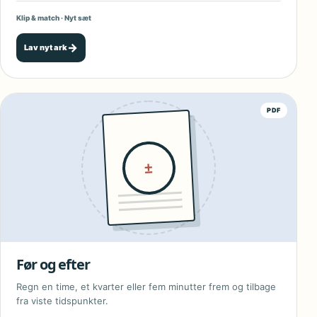
Klip & match · Nyt sæt
→
Lav nyt ark
PDF
±
Før og efter
Regn en time, et kvarter eller fem minutter frem og tilbage
fra viste tidspunkter.