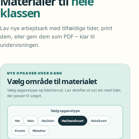
Materialer til
hele
klassen
Lav nye arbejdsark med tilfældige tider, print
dem, eller gem dem som PDF – klar til
undervisningen.
NYE OPGAVER HVER GANG
Vælg område til materialet
Vælg opgavetype og tidsinterval. Lav derefter et nyt ark med tider,
der passer til valget.
Vælg opgavetype
Hel
Halv
Hel/halv
Hel/halv/kvart
Halv/kvart
Kvarte
Minutter