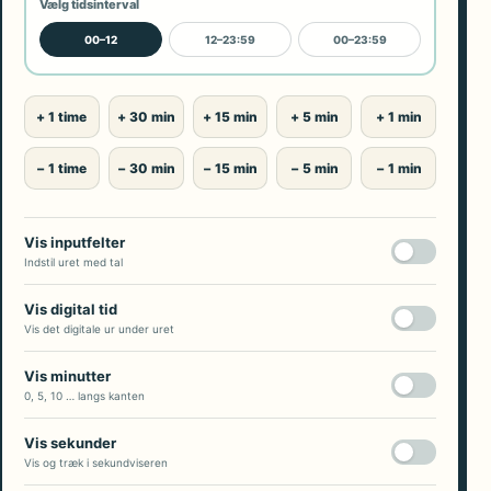
Vælg tidsinterval
00–12
12–23:59
00–23:59
+ 1 time
+ 30 min
+ 15 min
+ 5 min
+ 1 min
− 1 time
− 30 min
− 15 min
− 5 min
− 1 min
Vis inputfelter
Indstil uret med tal
Vis digital tid
Vis det digitale ur under uret
Vis minutter
0, 5, 10 … langs kanten
Vis sekunder
Vis og træk i sekundviseren