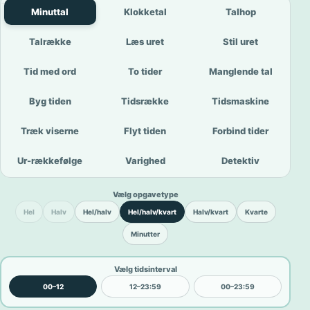
Minuttal
Klokketal
Talhop
Talrække
Læs uret
Stil uret
Tid med ord
To tider
Manglende tal
Byg tiden
Tidsrække
Tidsmaskine
Træk viserne
Flyt tiden
Forbind tider
Ur-rækkefølge
Varighed
Detektiv
Vælg opgavetype
Hel
Halv
Hel/halv
Hel/halv/kvart
Halv/kvart
Kvarte
Minutter
Vælg tidsinterval
00–12
12–23:59
00–23:59