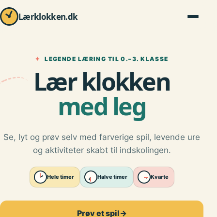
Lærklokken.dk
✦
LEGENDE LÆRING TIL 0.–3. KLASSE
Lær klokken
med leg
Se, lyt og prøv selv med farverige spil, levende ure
og aktiviteter skabt til indskolingen.
Hele timer
Halve timer
Kvarte
Prøv et spil
→