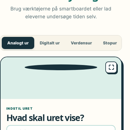
Brug værktøjerne på smartboardet eller lad
eleverne undersøge tiden selv.
Analogt ur
Digitalt ur
Verdensur
Stopur
T
⛶
9
10
8
11
7
12
6
1
5
2
4
3
INDSTIL URET
Hvad skal uret vise?