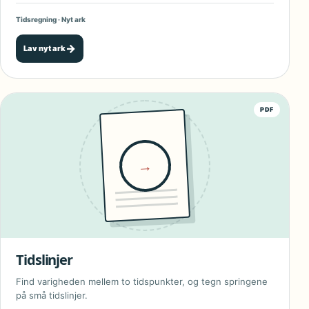
Tidsregning · Nyt ark
→
Lav nyt ark
PDF
→
Tidslinjer
Find varigheden mellem to tidspunkter, og tegn springene
på små tidslinjer.