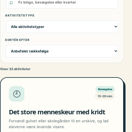
⌕
AKTIVITETSTYPE
SORTÉR EFTER
Viser 32 aktiviteter
Bevægelse
🕘
15–20 min
Det store menneskeur med kridt
Forvandl gulvet eller skolegården til en urskive, og lad
eleverne være levende visere.