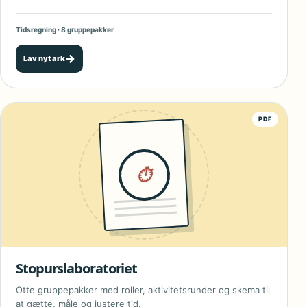
Tidsregning · 8 gruppepakker
→
Lav nyt ark
PDF
⏱
Stopurslaboratoriet
Otte gruppepakker med roller, aktivitetsrunder og skema til
at gætte, måle og justere tid.