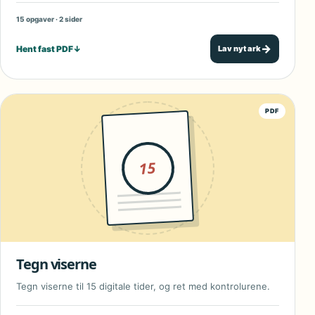
15 opgaver · 2 sider
→
Hent fast PDF
↓
Lav nyt ark
PDF
15
Tegn viserne
Tegn viserne til 15 digitale tider, og ret med kontrolurene.