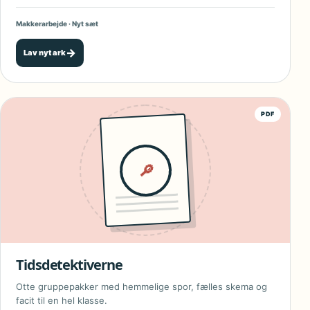
Makkerarbejde · Nyt sæt
→
Lav nyt ark
PDF
🔎
Tidsdetektiverne
Otte gruppepakker med hemmelige spor, fælles skema og
facit til en hel klasse.