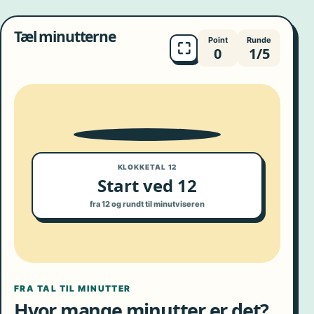
Tæl minutterne
Point
Runde
⛶
0
1/5
9
10
8
11
7
12
6
1
5
2
4
3
KLOKKETAL 12
Start ved 12
fra 12 og rundt til minutviseren
FRA TAL TIL MINUTTER
Hvor mange minutter er det?