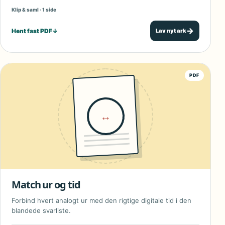
Klip & saml · 1 side
→
Hent fast PDF
↓
Lav nyt ark
PDF
↔
Match ur og tid
Forbind hvert analogt ur med den rigtige digitale tid i den
blandede svarliste.