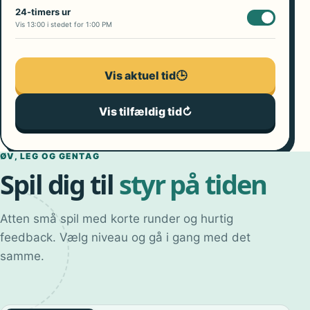
24-timers ur
Vis 13:00 i stedet for 1:00 PM
Vis aktuel tid
🕒
Vis tilfældig tid
↻
ØV, LEG OG GENTAG
Spil dig til
styr på tiden
Atten små spil med korte runder og hurtig
feedback. Vælg niveau og gå i gang med det
samme.