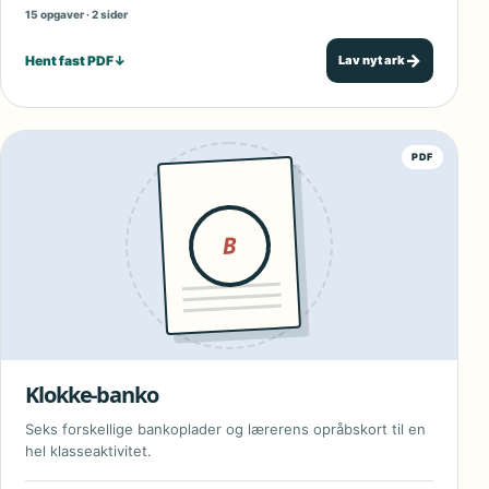
15 opgaver · 2 sider
→
Hent fast PDF
↓
Lav nyt ark
PDF
B
Klokke-banko
Seks forskellige bankoplader og lærerens opråbskort til en
hel klasseaktivitet.