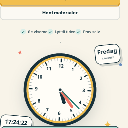
Hent materialer
✓
Se viserne
✓
Lyt til tiden
✓
Prøv selv
Fredag
✦
7. AUGUST
12
●
11
1
10
2
9
3
8
4
7
5
6
17:24:23
✦