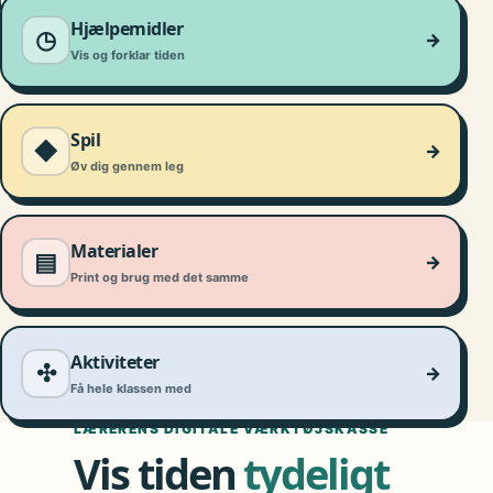
DIGITAL TID
Hjælpemidler
◷
→
Vis og forklar tiden
Spil
◆
→
Øv dig gennem leg
Materialer
▤
→
Print og brug med det samme
Aktiviteter
✣
→
Få hele klassen med
LÆRERENS DIGITALE VÆRKTØJSKASSE
Vis tiden
tydeligt