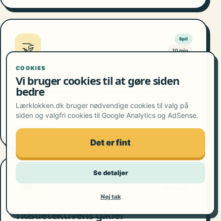
Spil
🤝
10 min
COOKIES
Find din tidsmakker
Vi bruger cookies til at gøre siden
bedre
Halvdelen får analoge ure, halvdelen digitale tider – og
alle skal finde deres match.
Lærklokken.dk bruger nødvendige cookies til valg på
siden og valgfri cookies til Google Analytics og AdSense.
Se aktiviteten
→
Det er fint
Se detaljer
Tidsregning
🕵️
20–25 min
Nej tak
Tidsdetektivens gåder