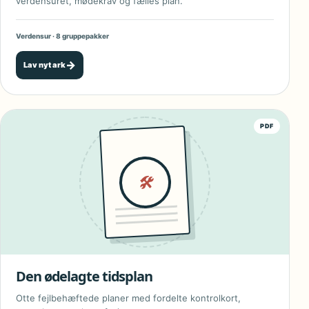
verdensuret, mødekrav og fælles plan.
Verdensur · 8 gruppepakker
→
Lav nyt ark
PDF
🛠
Den ødelagte tidsplan
Otte fejlbehæftede planer med fordelte kontrolkort,