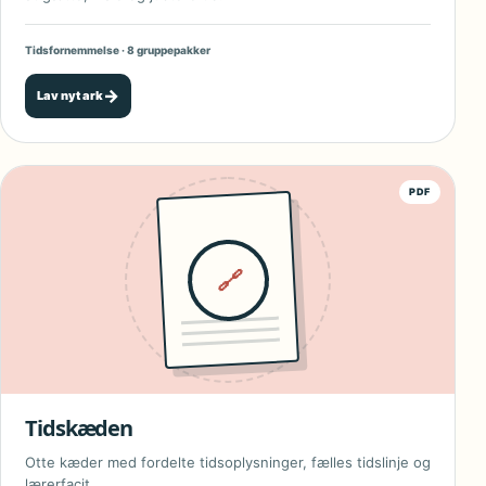
Tidsfornemmelse · 8 gruppepakker
→
Lav nyt ark
PDF
🔗
Tidskæden
Otte kæder med fordelte tidsoplysninger, fælles tidslinje og
lærerfacit.