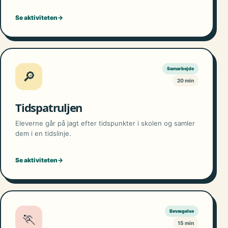
Se aktiviteten
→
Samarbejde
🔎
20 min
Tidspatruljen
Eleverne går på jagt efter tidspunkter i skolen og samler
dem i en tidslinje.
Se aktiviteten
→
Bevægelse
🏃
15 min