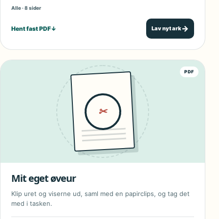
Alle · 8 sider
→
Hent fast PDF
↓
Lav nyt ark
PDF
✂
Mit eget øveur
Klip uret og viserne ud, saml med en papirclips, og tag det
med i tasken.