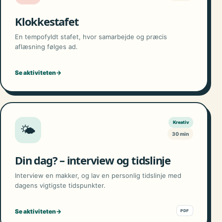
Klokkestafet
En tempofyldt stafet, hvor samarbejde og præcis
aflæsning følges ad.
Se aktiviteten
→
Kreativ
🌤️
30 min
Din dag? – interview og tidslinje
Interview en makker, og lav en personlig tidslinje med
dagens vigtigste tidspunkter.
Se aktiviteten
→
PDF