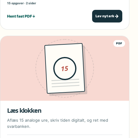
15 opgaver · 2 sider
→
Hent fast PDF
↓
Lav nyt ark
PDF
15
Læs klokken
Aflæs 15 analoge ure, skriv tiden digitalt, og ret med
svarbanken.