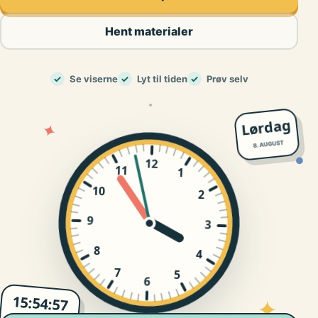
Hent materialer
✓
Se viserne
✓
Lyt til tiden
✓
Prøv selv
Lørdag
✦
8. AUGUST
12
●
11
1
10
2
9
3
8
4
7
5
6
15:54:58
✦