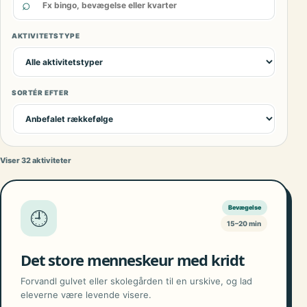
⌕
AKTIVITETSTYPE
SORTÉR EFTER
Viser 32 aktiviteter
Bevægelse
🕘
15–20 min
Det store menneskeur med kridt
Forvandl gulvet eller skolegården til en urskive, og lad
eleverne være levende visere.