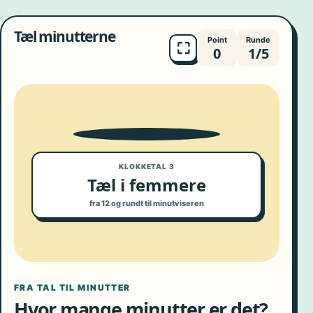
Tæl minutterne
Point
Runde
⛶
0
1/5
9
10
8
11
7
12
6
1
5
2
4
3
KLOKKETAL 3
Tæl i femmere
fra 12 og rundt til minutviseren
FRA TAL TIL MINUTTER
Hvor mange minutter er det?