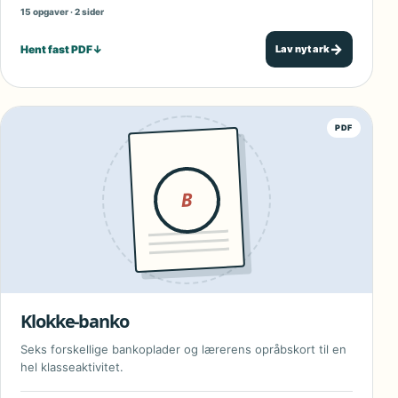
15 opgaver · 2 sider
→
Hent fast PDF
↓
Lav nyt ark
PDF
B
Klokke-banko
Seks forskellige bankoplader og lærerens opråbskort til en
hel klasseaktivitet.