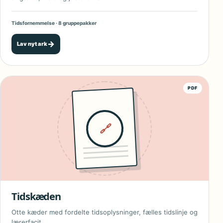
Tidsfornemmelse · 8 gruppepakker
→
Lav nyt ark
PDF
🔗
Tidskæden
Otte kæder med fordelte tidsoplysninger, fælles tidslinje og
lærerfacit.