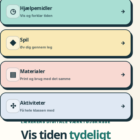
DIGITAL TID
Hjælpemidler
◷
→
Vis og forklar tiden
Spil
◆
→
Øv dig gennem leg
Materialer
▤
→
Print og brug med det samme
Aktiviteter
✣
→
Få hele klassen med
LÆRERENS DIGITALE VÆRKTØJSKASSE
Vis tiden
tydeligt