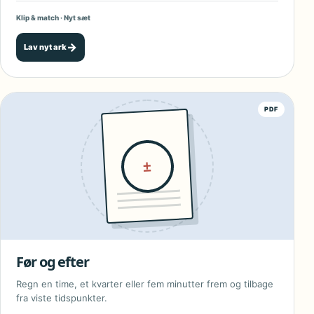
Klip & match · Nyt sæt
→
Lav nyt ark
PDF
±
Før og efter
Regn en time, et kvarter eller fem minutter frem og tilbage
fra viste tidspunkter.