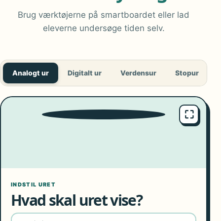
Brug værktøjerne på smartboardet eller lad
eleverne undersøge tiden selv.
Analogt ur
Digitalt ur
Verdensur
Stopur
T
⛶
9
10
8
11
7
12
6
1
5
2
4
3
INDSTIL URET
Hvad skal uret vise?