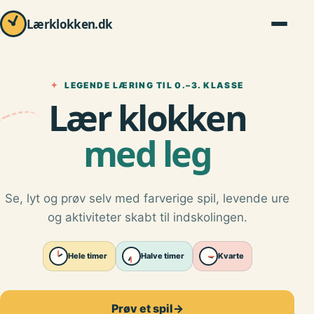
Lærklokken.dk
✦
LEGENDE LÆRING TIL 0.–3. KLASSE
Lær klokken
med leg
Se, lyt og prøv selv med farverige spil, levende ure
og aktiviteter skabt til indskolingen.
Hele timer
Halve timer
Kvarte
Prøv et spil
→