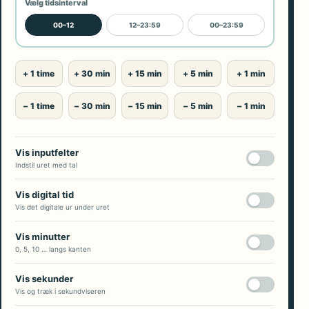
Vælg tidsinterval
00–12
12–23:59
00–23:59
+ 1 time
+ 30 min
+ 15 min
+ 5 min
+ 1 min
− 1 time
− 30 min
− 15 min
− 5 min
− 1 min
Vis inputfelter
Indstil uret med tal
Vis digital tid
Vis det digitale ur under uret
Vis minutter
0, 5, 10 … langs kanten
Vis sekunder
Vis og træk i sekundviseren