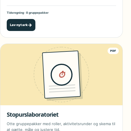
Tidsregning · 8 gruppepakker
→
Lav nyt ark
PDF
⏱
Stopurslaboratoriet
Otte gruppepakker med roller, aktivitetsrunder og skema til
at gætte, måle og justere tid.