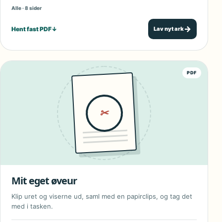
Alle · 8 sider
→
Hent fast PDF
↓
Lav nyt ark
PDF
✂
Mit eget øveur
Klip uret og viserne ud, saml med en papirclips, og tag det
med i tasken.