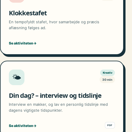
Klokkestafet
En tempofyldt stafet, hvor samarbejde og præcis
aflæsning følges ad.
Se aktiviteten
→
Kreativ
🌤️
30 min
Din dag? – interview og tidslinje
Interview en makker, og lav en personlig tidslinje med
dagens vigtigste tidspunkter.
Se aktiviteten
→
PDF