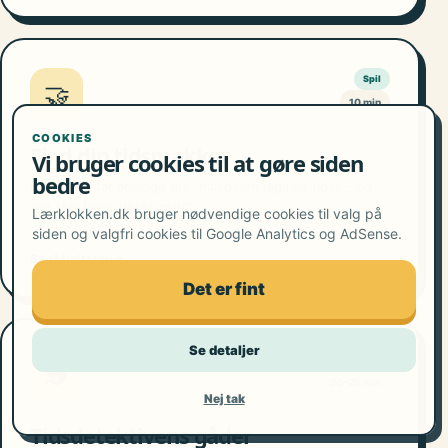
Spil
🤝
10 min
COOKIES
Find din tidsmakker
Vi bruger cookies til at gøre siden
bedre
Halvdelen får analoge ure, halvdelen digitale tider – og
alle skal finde deres match.
Lærklokken.dk bruger nødvendige cookies til valg på
siden og valgfri cookies til Google Analytics og AdSense.
Se aktiviteten
→
Det er fint
Se detaljer
Tidsregning
🕵️
20–25 min
Nej tak
Tidsdetektivens gåder