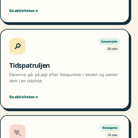
Se aktiviteten
→
Samarbejde
🔎
20 min
Tidspatruljen
Eleverne går på jagt efter tidspunkter i skolen og samler
dem i en tidslinje.
Se aktiviteten
→
Bevægelse
🏃
15 min