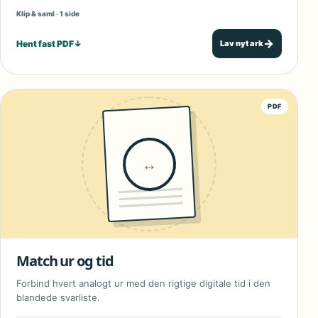
Klip & saml · 1 side
→
Hent fast PDF
↓
Lav nyt ark
PDF
↔
Match ur og tid
Forbind hvert analogt ur med den rigtige digitale tid i den
blandede svarliste.