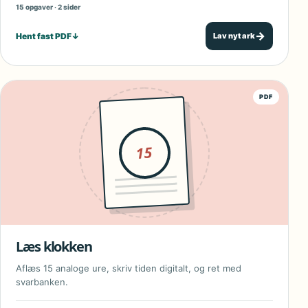
15 opgaver · 2 sider
→
Hent fast PDF
↓
Lav nyt ark
PDF
15
Læs klokken
Aflæs 15 analoge ure, skriv tiden digitalt, og ret med
svarbanken.