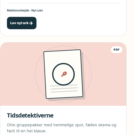
Makkerarbejde · Nyt sæt
→
Lav nyt ark
PDF
🔎
Tidsdetektiverne
Otte gruppepakker med hemmelige spor, fælles skema og
facit til en hel klasse.