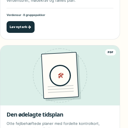
verdensuret, mødekrav og fælles plan.
Verdensur · 8 gruppepakker
→
Lav nyt ark
PDF
🛠
Den ødelagte tidsplan
Otte fejlbehæftede planer med fordelte kontrolkort,