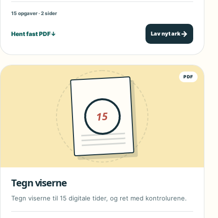
15 opgaver · 2 sider
→
Hent fast PDF
↓
Lav nyt ark
PDF
15
Tegn viserne
Tegn viserne til 15 digitale tider, og ret med kontrolurene.