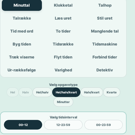
Minuttal
Klokketal
Talhop
Talrække
Læs uret
Stil uret
Tid med ord
To tider
Manglende tal
Byg tiden
Tidsrække
Tidsmaskine
Træk viserne
Flyt tiden
Forbind tider
Ur-rækkefølge
Varighed
Detektiv
Vælg opgavetype
Hel
Halv
Hel/halv
Hel/halv/kvart
Halv/kvart
Kvarte
Minutter
Vælg tidsinterval
00–12
12–23:59
00–23:59