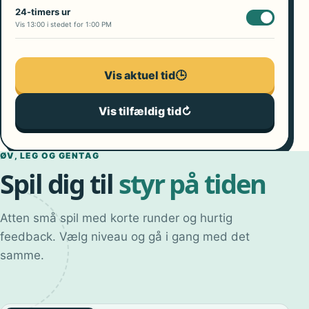
24-timers ur
Vis 13:00 i stedet for 1:00 PM
Vis aktuel tid
🕒
Vis tilfældig tid
↻
ØV, LEG OG GENTAG
Spil dig til
styr på tiden
Atten små spil med korte runder og hurtig
feedback. Vælg niveau og gå i gang med det
samme.