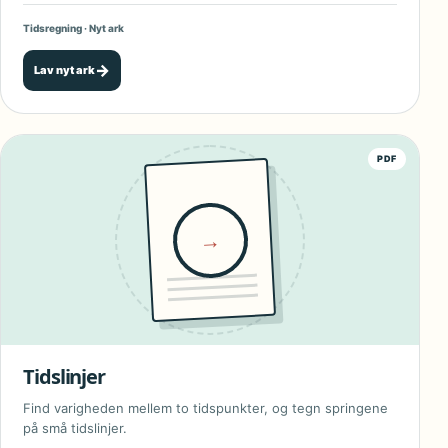
Tidsregning · Nyt ark
→
Lav nyt ark
PDF
→
Tidslinjer
Find varigheden mellem to tidspunkter, og tegn springene
på små tidslinjer.