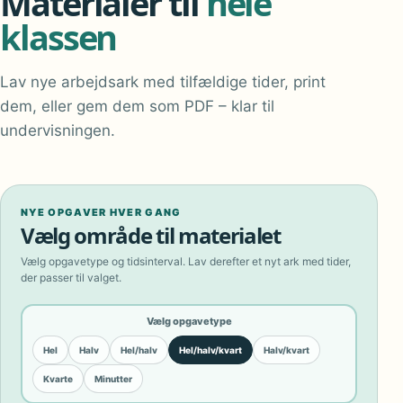
Materialer til
hele
klassen
Lav nye arbejdsark med tilfældige tider, print
dem, eller gem dem som PDF – klar til
undervisningen.
NYE OPGAVER HVER GANG
Vælg område til materialet
Vælg opgavetype og tidsinterval. Lav derefter et nyt ark med tider,
der passer til valget.
Vælg opgavetype
Hel
Halv
Hel/halv
Hel/halv/kvart
Halv/kvart
Kvarte
Minutter