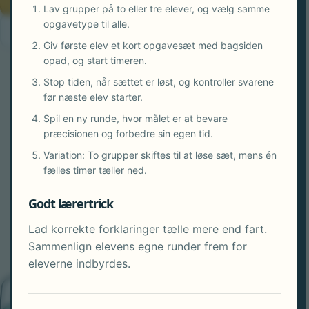
Lav grupper på to eller tre elever, og vælg samme
opgavetype til alle.
Hent materialer
Giv første elev et kort opgavesæt med bagsiden
opad, og start timeren.
✓
Se viserne
✓
Lyt til tiden
✓
Prøv selv
Stop tiden, når sættet er løst, og kontroller svarene
før næste elev starter.
Torsdag
Spil en ny runde, hvor målet er at bevare
✦
præcisionen og forbedre sin egen tid.
6. AUGUST
Variation: To grupper skiftes til at løse sæt, mens én
12
●
11
1
fælles timer tæller ned.
10
2
Godt lærertrick
9
3
Lad korrekte forklaringer tælle mere end fart.
8
4
Sammenlign elevens egne runder frem for
eleverne indbyrdes.
7
5
6
20:34:12
✦