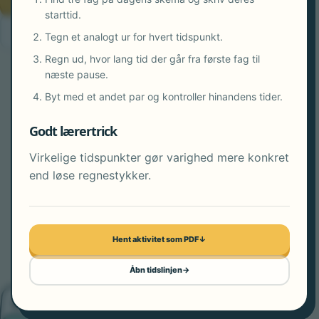
starttid.
Hent materialer
Tegn et analogt ur for hvert tidspunkt.
Regn ud, hvor lang tid der går fra første fag til
næste pause.
✓
Se viserne
✓
Lyt til tiden
✓
Prøv selv
Byt med et andet par og kontroller hinandens tider.
Lørdag
✦
Godt lærertrick
8. AUGUST
Virkelige tidspunkter gør varighed mere konkret
12
●
11
1
end løse regnestykker.
10
2
9
3
Hent aktivitet som PDF
↓
8
4
Åbn tidslinjen
→
7
5
6
08:34:27
✦