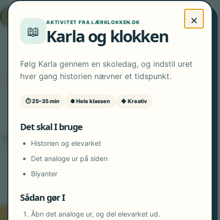
Lærklokken.dk
×
AKTIVITET FRA LÆRKLOKKEN.DK
📖
Karla og klokken
✦
LEGENDE LÆRING TIL 0.–3. KLASSE
Følg Karla gennem en skoledag, og indstil uret
Lær klokken
hver gang historien nævner et tidspunkt.
med leg
⏱ 25–35 min
● Hele klassen
◆ Kreativ
Det skal I bruge
Se, lyt og prøv selv med farverige spil, levende ure
Historien og elevarket
og aktiviteter skabt til indskolingen.
Det analoge ur på siden
Blyanter
Hele timer
Halve timer
Kvarte
Sådan gør I
Åbn det analoge ur, og del elevarket ud.
Prøv et spil
→